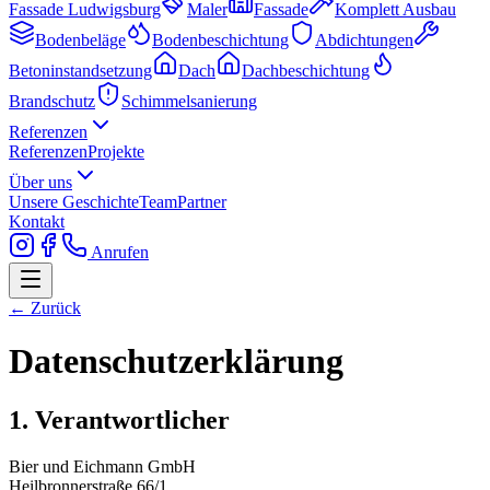
Fassade Ludwigsburg
Maler
Fassade
Komplett Ausbau
Bodenbeläge
Bodenbeschichtung
Abdichtungen
Betoninstandsetzung
Dach
Dachbeschichtung
Brandschutz
Schimmelsanierung
Referenzen
Referenzen
Projekte
Über uns
Unsere Geschichte
Team
Partner
Kontakt
Anrufen
← Zurück
Datenschutzerklärung
1. Verantwortlicher
Bier und Eichmann GmbH
Heilbronnerstraße 66/1