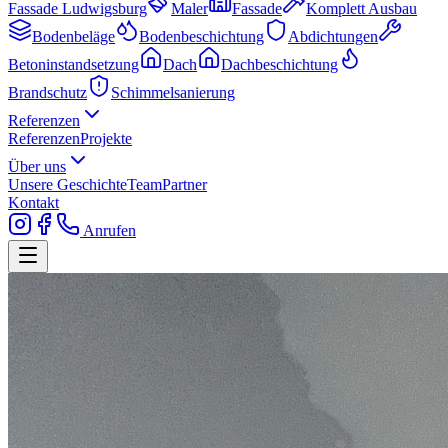
Fassade Ludwigsburg
Maler
Fassade
Komplett Ausbau
Bodenbeläge
Bodenbeschichtung
Abdichtungen
Betoninstandsetzung
Dach
Dachbeschichtung
Brandschutz
Schimmelsanierung
Referenzen
Referenzen
Projekte
Über uns
Unsere Geschichte
Team
Partner
Kontakt
Anrufen