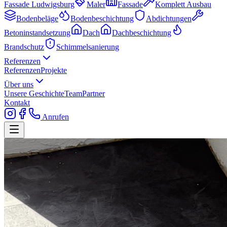
Fassade Ludwigsburg
Maler
Fassade
Komplett Ausbau
Bodenbeläge
Bodenbeschichtung
Abdichtungen
Betoninstandsetzung
Dach
Dachbeschichtung
Brandschutz
Schimmelsanierung
Referenzen
Referenzen
Projekte
Über uns
Unsere Geschichte
Team
Partner
Kontakt
Anrufen