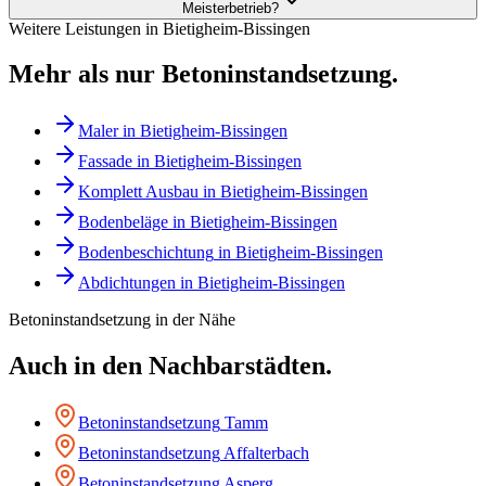
Meisterbetrieb?
Weitere Leistungen in
Bietigheim-Bissingen
Mehr als nur
Betoninstandsetzung
.
Maler
in
Bietigheim-Bissingen
Fassade
in
Bietigheim-Bissingen
Komplett Ausbau
in
Bietigheim-Bissingen
Bodenbeläge
in
Bietigheim-Bissingen
Bodenbeschichtung
in
Bietigheim-Bissingen
Abdichtungen
in
Bietigheim-Bissingen
Betoninstandsetzung
in der Nähe
Auch in den Nachbarstädten.
Betoninstandsetzung
Tamm
Betoninstandsetzung
Affalterbach
Betoninstandsetzung
Asperg