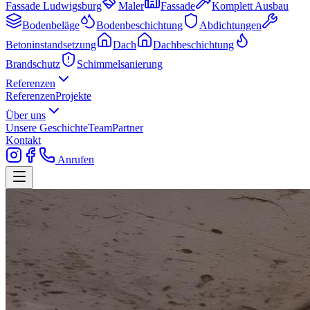
Fassade Ludwigsburg
Maler
Fassade
Komplett Ausbau
Bodenbeläge
Bodenbeschichtung
Abdichtungen
Betoninstandsetzung
Dach
Dachbeschichtung
Brandschutz
Schimmelsanierung
Referenzen
Referenzen
Projekte
Über uns
Unsere Geschichte
Team
Partner
Kontakt
Anrufen