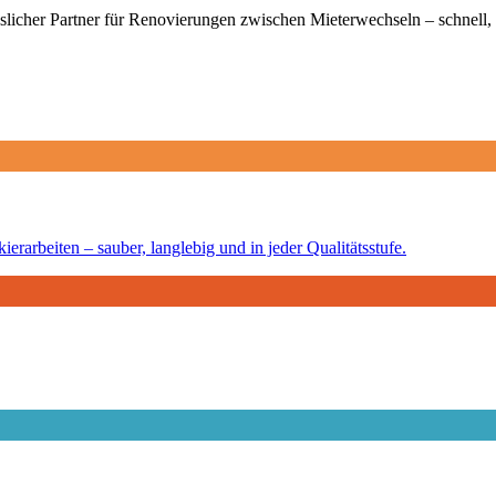
licher Partner für Renovierungen zwischen Mieterwechseln – schnell, 
erarbeiten – sauber, langlebig und in jeder Qualitätsstufe.