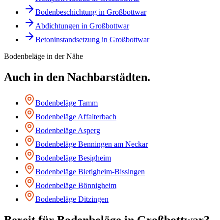
Bodenbeschichtung
in
Großbottwar
Abdichtungen
in
Großbottwar
Betoninstandsetzung
in
Großbottwar
Bodenbeläge
in der Nähe
Auch in den Nachbarstädten.
Bodenbeläge
Tamm
Bodenbeläge
Affalterbach
Bodenbeläge
Asperg
Bodenbeläge
Benningen am Neckar
Bodenbeläge
Besigheim
Bodenbeläge
Bietigheim-Bissingen
Bodenbeläge
Bönnigheim
Bodenbeläge
Ditzingen
Bereit für
Bodenbeläge
in
Großbottwar
?