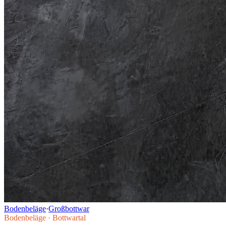
Bodenbeläge
·
Großbottwar
Bodenbeläge
·
Bottwartal