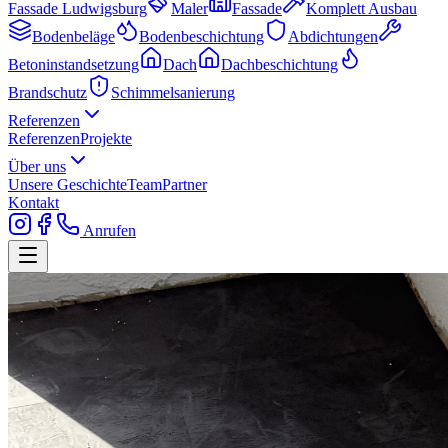
Fassade Ludwigsburg
Maler
Fassade
Komplett Ausbau
Bodenbeläge
Bodenbeschichtung
Abdichtungen
Betoninstandsetzung
Dach
Dachbeschichtung
Brandschutz
Schimmelsanierung
Referenzen
Referenzen
Projekte
Über uns
Unsere Geschichte
Team
Partner
Kontakt
Anrufen