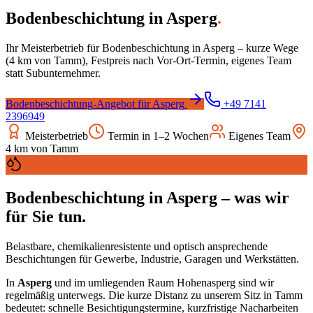
Bodenbeschichtung
in
Asperg
.
Ihr Meisterbetrieb für
Bodenbeschichtung
in
Asperg
– kurze Wege
(
4
km von Tamm), Festpreis nach Vor-Ort-Termin, eigenes Team
statt Subunternehmer.
Bodenbeschichtung
-Angebot für
Asperg
+49 7141
2396949
Meisterbetrieb
Termin in 1–2 Wochen
Eigenes Team
4
km von Tamm
Bodenbeschichtung
in
Asperg
– was wir
für Sie tun.
Belastbare, chemikalienresistente und optisch ansprechende
Beschichtungen für Gewerbe, Industrie, Garagen und Werkstätten.
In
Asperg
und im umliegenden Raum
Hohenasperg
sind wir
regelmäßig unterwegs. Die kurze Distanz zu unserem Sitz in Tamm
bedeutet: schnelle Besichtigungstermine, kurzfristige Nacharbeiten