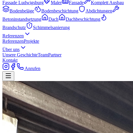
Fassade Ludwigsburg
Maler
Fassade
Komplett Ausbau
Bodenbeläge
Bodenbeschichtung
Abdichtungen
Betoninstandsetzung
Dach
Dachbeschichtung
Brandschutz
Schimmelsanierung
Referenzen
Referenzen
Projekte
Über uns
Unsere Geschichte
Team
Partner
Kontakt
Anrufen