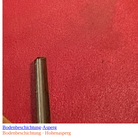
Bodenbeschichtung
·
Asperg
Bodenbeschichtung
·
Hohenasperg