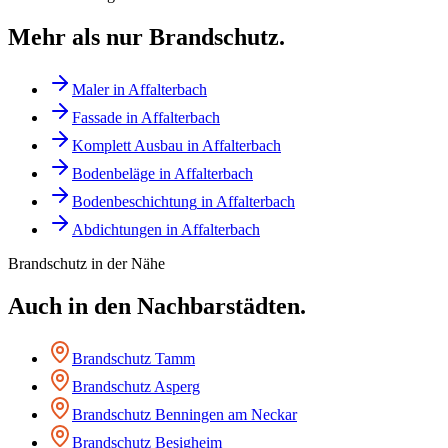
Mehr als nur
Brandschutz
.
Maler
in
Affalterbach
Fassade
in
Affalterbach
Komplett Ausbau
in
Affalterbach
Bodenbeläge
in
Affalterbach
Bodenbeschichtung
in
Affalterbach
Abdichtungen
in
Affalterbach
Brandschutz
in der Nähe
Auch in den Nachbarstädten.
Brandschutz
Tamm
Brandschutz
Asperg
Brandschutz
Benningen am Neckar
Brandschutz
Besigheim