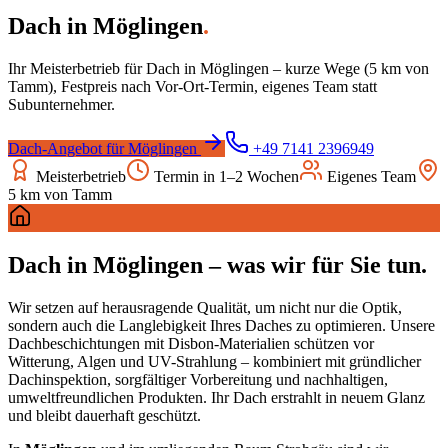
Dach
in
Möglingen
.
Ihr Meisterbetrieb für
Dach
in
Möglingen
– kurze Wege (
5
km von
Tamm), Festpreis nach Vor-Ort-Termin, eigenes Team statt
Subunternehmer.
Dach
-Angebot für
Möglingen
+49 7141 2396949
Meisterbetrieb
Termin in 1–2 Wochen
Eigenes Team
5
km von Tamm
Dach
in
Möglingen
– was wir für Sie tun.
Wir setzen auf herausragende Qualität, um nicht nur die Optik,
sondern auch die Langlebigkeit Ihres Daches zu optimieren. Unsere
Dachbeschichtungen mit Disbon-Materialien schützen vor
Witterung, Algen und UV-Strahlung – kombiniert mit gründlicher
Dachinspektion, sorgfältiger Vorbereitung und nachhaltigen,
umweltfreundlichen Produkten. Ihr Dach erstrahlt in neuem Glanz
und bleibt dauerhaft geschützt.