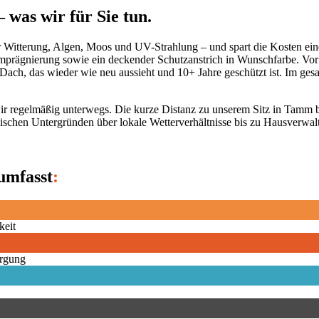
 was wir für Sie tun.
vor Witterung, Algen, Moos und UV-Strahlung – und spart die Kosten e
rägnierung sowie ein deckender Schutzanstrich in Wunschfarbe. Vor je
 Dach, das wieder wie neu aussieht und 10+ Jahre geschützt ist. Im g
ir regelmäßig unterwegs. Die kurze Distanz zu unserem Sitz in Tamm be
pischen Untergründen über lokale Wetterverhältnisse bis zu Hausverwal
umfasst
:
keit
orgung