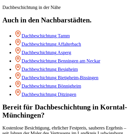
Dachbeschichtung
in der Nähe
Auch in den Nachbarstädten.
Dachbeschichtung
Tamm
Dachbeschichtung
Affalterbach
Dachbeschichtung
Asperg
Dachbeschichtung
Benningen am Neckar
Dachbeschichtung
Besigheim
Dachbeschichtung
Bietigheim-Bissingen
Dachbeschichtung
Bönnigheim
Dachbeschichtung
Ditzingen
Bereit für
Dachbeschichtung
in
Korntal-
Münchingen
?
Kostenlose Besichtigung, ehrlicher Festpreis, sauberes Ergebnis –
seit Jahren der Maler des Vertrauens im Landkreis Ludwigsburg.