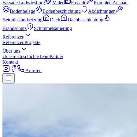
Fassade Ludwigsburg
Maler
Fassade
Komplett Ausbau
Bodenbeläge
Bodenbeschichtung
Abdichtungen
Betoninstandsetzung
Dach
Dachbeschichtung
Brandschutz
Schimmelsanierung
Referenzen
Referenzen
Projekte
Über uns
Unsere Geschichte
Team
Partner
Kontakt
Anrufen