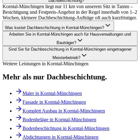
Dachbeschichtung?
Korntal-Münchingen liegt nur 11 km von unserem Sitz in Tamm –
Besichtigung und Festpreis-Angebot in der Regel innerhalb von 1–2
Wochen, kleinere Dachbeschichtung-Aufträge oft auch kurzfristiger.
Was kostet Dachbeschichtung in Korntal-Münchingen?
Arbeiten Sie in Korntal-Münchingen auch für Hausverwaltungen und
Bauträger?
Sind Sie für Dachbeschichtung in Korntal-Münchingen eingetragener
Meisterbetrieb?
Weitere Leistungen in
Korntal-Münchingen
Mehr als nur
Dachbeschichtung
.
Maler
in
Korntal-Münchingen
Fassade
in
Korntal-Münchingen
Komplett Ausbau
in
Korntal-Münchingen
Bodenbeläge
in
Korntal-Münchingen
Bodenbeschichtung
in
Korntal-Münchingen
Abdichtungen
in
Korntal-Münchingen