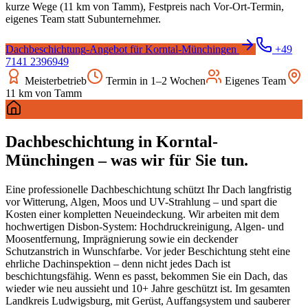
kurze Wege (
11
km von Tamm), Festpreis nach Vor-Ort-Termin,
eigenes Team statt Subunternehmer.
Dachbeschichtung
-Angebot für
Korntal-Münchingen
+49
7141 2396949
Meisterbetrieb
Termin in 1–2 Wochen
Eigenes Team
11
km von Tamm
Dachbeschichtung
in
Korntal-
Münchingen
– was wir für Sie tun.
Eine professionelle Dachbeschichtung schützt Ihr Dach langfristig
vor Witterung, Algen, Moos und UV-Strahlung – und spart die
Kosten einer kompletten Neueindeckung. Wir arbeiten mit dem
hochwertigen Disbon-System: Hochdruckreinigung, Algen- und
Moosentfernung, Imprägnierung sowie ein deckender
Schutzanstrich in Wunschfarbe. Vor jeder Beschichtung steht eine
ehrliche Dachinspektion – denn nicht jedes Dach ist
beschichtungsfähig. Wenn es passt, bekommen Sie ein Dach, das
wieder wie neu aussieht und 10+ Jahre geschützt ist. Im gesamten
Landkreis Ludwigsburg, mit Gerüst, Auffangsystem und sauberer