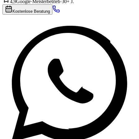
4,9
Google
·
Meisterbetrieb
·
30+ J.
Kostenlose Beratung