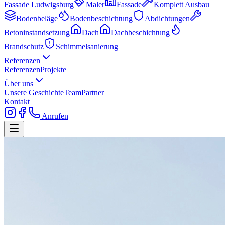
Fassade Ludwigsburg
Maler
Fassade
Komplett Ausbau
Bodenbeläge
Bodenbeschichtung
Abdichtungen
Betoninstandsetzung
Dach
Dachbeschichtung
Brandschutz
Schimmelsanierung
Referenzen
Referenzen
Projekte
Über uns
Unsere Geschichte
Team
Partner
Kontakt
Anrufen