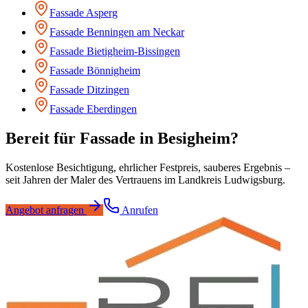
Fassade
Asperg
Fassade
Benningen am Neckar
Fassade
Bietigheim-Bissingen
Fassade
Bönnigheim
Fassade
Ditzingen
Fassade
Eberdingen
Bereit für
Fassade
in
Besigheim
?
Kostenlose Besichtigung, ehrlicher Festpreis, sauberes Ergebnis –
seit Jahren der Maler des Vertrauens im Landkreis Ludwigsburg.
Angebot anfragen
Anrufen