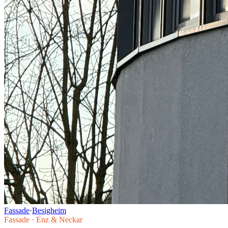
Fassade
·
Besigheim
Fassade
·
Enz & Neckar