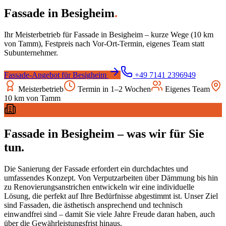
Fassade
in
Besigheim
.
Ihr Meisterbetrieb für
Fassade
in
Besigheim
– kurze Wege (
10
km
von Tamm), Festpreis nach Vor-Ort-Termin, eigenes Team statt
Subunternehmer.
Fassade
-Angebot für
Besigheim
+49 7141 2396949
Meisterbetrieb
Termin in 1–2 Wochen
Eigenes Team
10
km von Tamm
Fassade
in
Besigheim
– was wir für Sie
tun.
Die Sanierung der Fassade erfordert ein durchdachtes und
umfassendes Konzept. Von Verputzarbeiten über Dämmung bis hin
zu Renovierungsanstrichen entwickeln wir eine individuelle
Lösung, die perfekt auf Ihre Bedürfnisse abgestimmt ist. Unser Ziel
sind Fassaden, die ästhetisch ansprechend und technisch
einwandfrei sind – damit Sie viele Jahre Freude daran haben, auch
über die Gewährleistungsfrist hinaus.