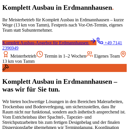
Komplett Ausbau
in
Erdmannhausen
.
Ihr Meisterbetrieb für
Komplett Ausbau
in
Erdmannhausen
– kurze
Wege (
13
km von Tamm), Festpreis nach Vor-Ort-Termin, eigenes
Team statt Subunternehmer.
Komplett Ausbau
-Angebot für
Erdmannhausen
+49 7141
2396949
Meisterbetrieb
Termin in 1–2 Wochen
Eigenes Team
13
km von Tamm
Komplett Ausbau
in
Erdmannhausen
–
was wir für Sie tun.
Wir bieten hochwertige Lösungen in den Bereichen Malerarbeiten,
Trockenbau und Bodenverlegung, um sicherzustellen, dass Ihr
Raum nicht nur funktional, sondern auch ästhetisch ansprechend ist.
Vom Estricheinbau über Spachtel-, Tapezier- und
Streichputzarbeiten bis zum fertigen Designbelag und der finalen
Dispersionsfarbe übernehmen wir Terminplanung, Koordination