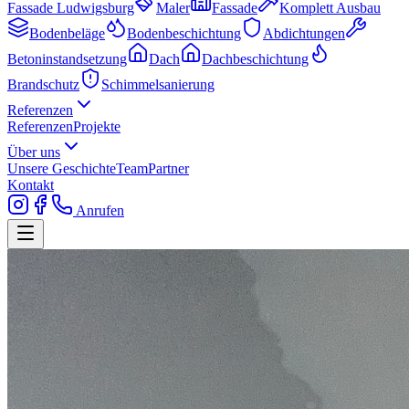
Fassade Ludwigsburg
Maler
Fassade
Komplett Ausbau
Bodenbeläge
Bodenbeschichtung
Abdichtungen
Betoninstandsetzung
Dach
Dachbeschichtung
Brandschutz
Schimmelsanierung
Referenzen
Referenzen
Projekte
Über uns
Unsere Geschichte
Team
Partner
Kontakt
Anrufen