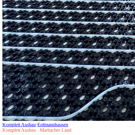
Komplett Ausbau
·
Erdmannhausen
Komplett Ausbau
·
Marbacher Land