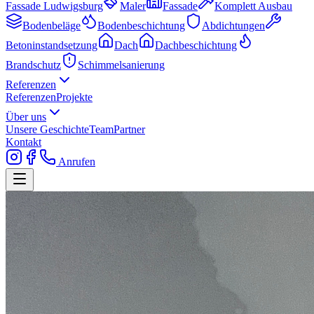
Fassade Ludwigsburg
Maler
Fassade
Komplett Ausbau
Bodenbeläge
Bodenbeschichtung
Abdichtungen
Betoninstandsetzung
Dach
Dachbeschichtung
Brandschutz
Schimmelsanierung
Referenzen
Referenzen
Projekte
Über uns
Unsere Geschichte
Team
Partner
Kontakt
Anrufen