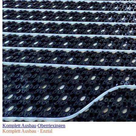
Komplett Ausbau
·
Oberriexingen
Komplett Ausbau
·
Enztal