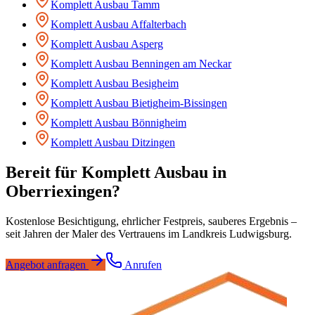
Komplett Ausbau
Tamm
Komplett Ausbau
Affalterbach
Komplett Ausbau
Asperg
Komplett Ausbau
Benningen am Neckar
Komplett Ausbau
Besigheim
Komplett Ausbau
Bietigheim-Bissingen
Komplett Ausbau
Bönnigheim
Komplett Ausbau
Ditzingen
Bereit für
Komplett Ausbau
in
Oberriexingen
?
Kostenlose Besichtigung, ehrlicher Festpreis, sauberes Ergebnis –
seit Jahren der Maler des Vertrauens im Landkreis Ludwigsburg.
Angebot anfragen
Anrufen