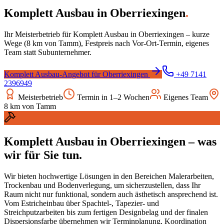
Komplett Ausbau
in
Oberriexingen
.
Ihr Meisterbetrieb für
Komplett Ausbau
in
Oberriexingen
– kurze
Wege (
8
km von Tamm), Festpreis nach Vor-Ort-Termin, eigenes
Team statt Subunternehmer.
Komplett Ausbau
-Angebot für
Oberriexingen
+49 7141
2396949
Meisterbetrieb
Termin in 1–2 Wochen
Eigenes Team
8
km von Tamm
Komplett Ausbau
in
Oberriexingen
– was
wir für Sie tun.
Wir bieten hochwertige Lösungen in den Bereichen Malerarbeiten,
Trockenbau und Bodenverlegung, um sicherzustellen, dass Ihr
Raum nicht nur funktional, sondern auch ästhetisch ansprechend ist.
Vom Estricheinbau über Spachtel-, Tapezier- und
Streichputzarbeiten bis zum fertigen Designbelag und der finalen
Dispersionsfarbe übernehmen wir Terminplanung, Koordination