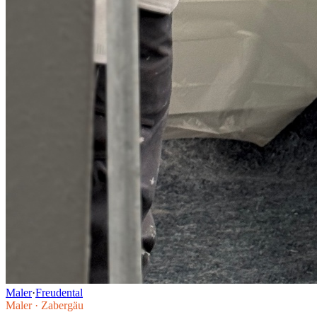
Maler
·
Freudental
Maler
·
Zabergäu