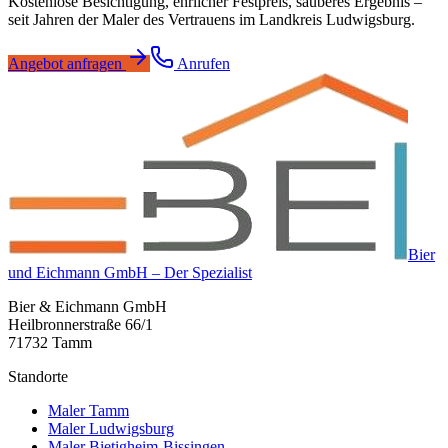
Kostenlose Besichtigung, ehrlicher Festpreis, sauberes Ergebnis –
seit Jahren der Maler des Vertrauens im Landkreis Ludwigsburg.
Angebot anfragen
Anrufen
Bier
und Eichmann GmbH – Der Spezialist
Bier & Eichmann GmbH
Heilbronnerstraße 66/1
71732 Tamm
Standorte
Maler Tamm
Maler Ludwigsburg
Maler Bietigheim-Bissingen