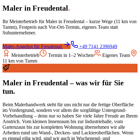
Maler
in
Freudental
.
Ihr Meisterbetrieb für
Maler
in
Freudental
– kurze Wege (
11
km von
Tamm), Festpreis nach Vor-Ort-Termin, eigenes Team statt
Subunternehmer.
Maler
-Angebot für
Freudental
+49 7141 2396949
Meisterbetrieb
Termin in 1–2 Wochen
Eigenes Team
11
km von Tamm
Maler
in
Freudental
– was wir für Sie
tun.
Beim Malerhandwerk steht für uns nicht nur die fertige Oberfläche
im Vordergrund, sondern vor allem die sorgfältige Untergrund-
Vorbehandlung – denn nur so haben Sie viele Jahre Freude an Ihrem
Anstrich. Vom kleinen Innenraum bis zur Industriehalle, vom
Gartenzaun bis zur kompletten Wohnung übernehmen wir alle
Arbeiten rund um Wand-, Decken- und Lackieroberflächen. Wenn
es einmal eilig wird, sind wir auch in Wochenend- und