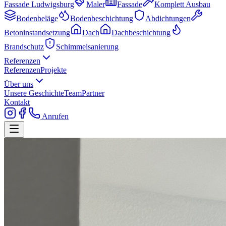
Fassade Ludwigsburg
Maler
Fassade
Komplett Ausbau
Bodenbeläge
Bodenbeschichtung
Abdichtungen
Betoninstandsetzung
Dach
Dachbeschichtung
Brandschutz
Schimmelsanierung
Referenzen
Referenzen
Projekte
Über uns
Unsere Geschichte
Team
Partner
Kontakt
Anrufen