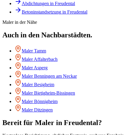
Abdichtungen
in
Freudental
Betoninstandsetzung
in
Freudental
Maler
in der Nähe
Auch in den Nachbarstädten.
Maler
Tamm
Maler
Affalterbach
Maler
Asperg
Maler
Benningen am Neckar
Maler
Besigheim
Maler
Bietigheim-Bissingen
Maler
Bönnigheim
Maler
Ditzingen
Bereit für
Maler
in
Freudental
?