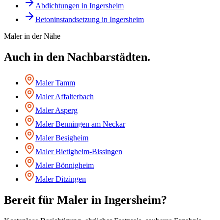
Abdichtungen
in
Ingersheim
Betoninstandsetzung
in
Ingersheim
Maler
in der Nähe
Auch in den Nachbarstädten.
Maler
Tamm
Maler
Affalterbach
Maler
Asperg
Maler
Benningen am Neckar
Maler
Besigheim
Maler
Bietigheim-Bissingen
Maler
Bönnigheim
Maler
Ditzingen
Bereit für
Maler
in
Ingersheim
?