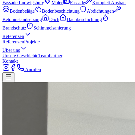
Fassade Ludwigsburg
Maler
Fassade
Komplett Ausbau
Bodenbeläge
Bodenbeschichtung
Abdichtungen
Betoninstandsetzung
Dach
Dachbeschichtung
Brandschutz
Schimmelsanierung
Referenzen
Referenzen
Projekte
Über uns
Unsere Geschichte
Team
Partner
Kontakt
Anrufen