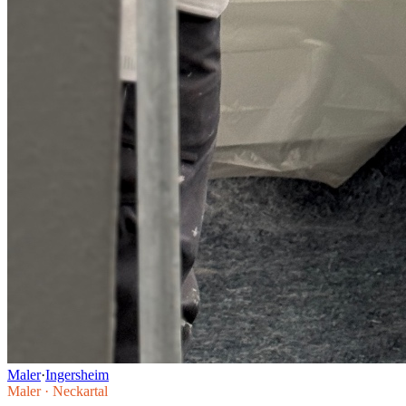
Maler
·
Ingersheim
Maler
·
Neckartal