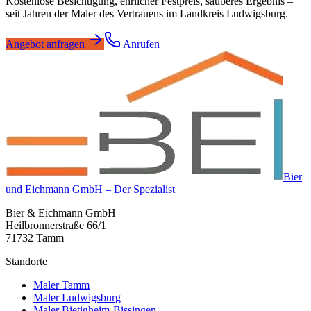
Kostenlose Besichtigung, ehrlicher Festpreis, sauberes Ergebnis –
seit Jahren der Maler des Vertrauens im Landkreis Ludwigsburg.
Angebot anfragen
Anrufen
Bier
und Eichmann GmbH – Der Spezialist
Bier & Eichmann GmbH
Heilbronnerstraße 66/1
71732 Tamm
Standorte
Maler Tamm
Maler Ludwigsburg
Maler Bietigheim-Bissingen