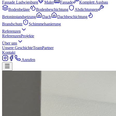
Fassade Ludwigsburg
Maler
Fassade
Komplett Ausbau
Bodenbeläge
Bodenbeschichtung
Abdichtungen
Betoninstandsetzung
Dach
Dachbeschichtung
Brandschutz
Schimmelsanierung
Referenzen
Referenzen
Projekte
Über uns
Unsere Geschichte
Team
Partner
Kontakt
Anrufen