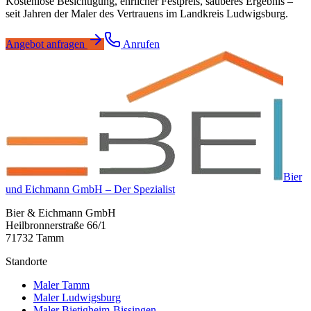
Kostenlose Besichtigung, ehrlicher Festpreis, sauberes Ergebnis –
seit Jahren der Maler des Vertrauens im Landkreis Ludwigsburg.
Angebot anfragen
Anrufen
Bier
und Eichmann GmbH – Der Spezialist
Bier & Eichmann GmbH
Heilbronnerstraße 66/1
71732 Tamm
Standorte
Maler Tamm
Maler Ludwigsburg
Maler Bietigheim-Bissingen