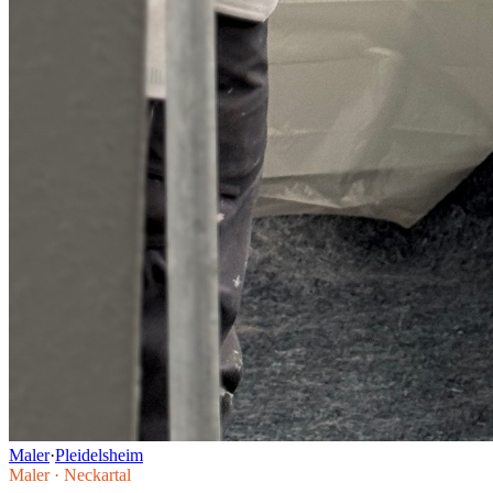
Maler
·
Pleidelsheim
Maler
·
Neckartal