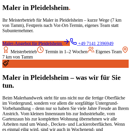
Maler
in
Pleidelsheim
.
Ihr Meisterbetrieb für
Maler
in
Pleidelsheim
– kurze Wege (
7
km
von Tamm), Festpreis nach Vor-Ort-Termin, eigenes Team statt
Subunternehmer.
Maler
-Angebot für
Pleidelsheim
+49 7141 2396949
Meisterbetrieb
Termin in 1–2 Wochen
Eigenes Team
7
km von Tamm
Maler
in
Pleidelsheim
– was wir für Sie
tun.
Beim Malerhandwerk steht für uns nicht nur die fertige Oberfläche
im Vordergrund, sondern vor allem die sorgfältige Untergrund-
Vorbehandlung – denn nur so haben Sie viele Jahre Freude an Ihrem
Anstrich. Vom kleinen Innenraum bis zur Industriehalle, vom
Gartenzaun bis zur kompletten Wohnung übernehmen wir alle
Arbeiten rund um Wand-, Decken- und Lackieroberflächen. Wenn
es einmal eilig wird, sind wir auch in Wochenend- und