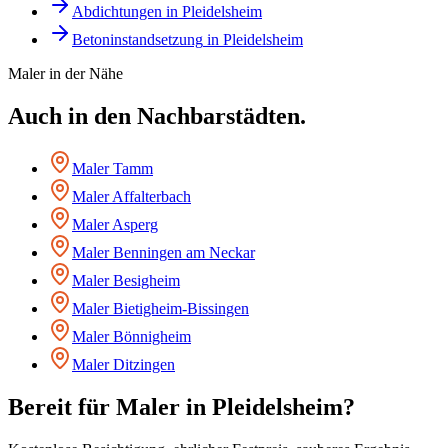
Abdichtungen
in
Pleidelsheim
Betoninstandsetzung
in
Pleidelsheim
Maler
in der Nähe
Auch in den Nachbarstädten.
Maler
Tamm
Maler
Affalterbach
Maler
Asperg
Maler
Benningen am Neckar
Maler
Besigheim
Maler
Bietigheim-Bissingen
Maler
Bönnigheim
Maler
Ditzingen
Bereit für
Maler
in
Pleidelsheim
?