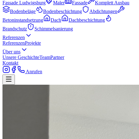
Fassade Ludwigsburg
Maler
Fassade
Komplett Ausbau
Bodenbeläge
Bodenbeschichtung
Abdichtungen
Betoninstandsetzung
Dach
Dachbeschichtung
Brandschutz
Schimmelsanierung
Referenzen
Referenzen
Projekte
Über uns
Unsere Geschichte
Team
Partner
Kontakt
Anrufen