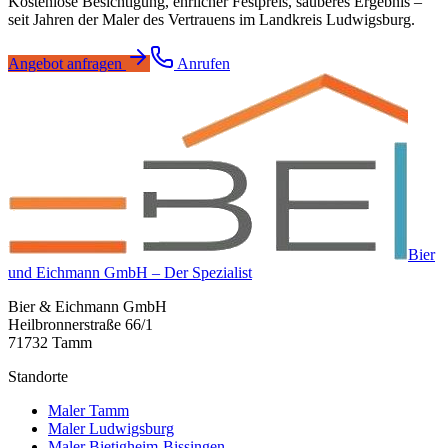
Kostenlose Besichtigung, ehrlicher Festpreis, sauberes Ergebnis –
seit Jahren der Maler des Vertrauens im Landkreis Ludwigsburg.
Angebot anfragen
Anrufen
Bier
und Eichmann GmbH – Der Spezialist
Bier & Eichmann GmbH
Heilbronnerstraße 66/1
71732 Tamm
Standorte
Maler Tamm
Maler Ludwigsburg
Maler Bietigheim-Bissingen