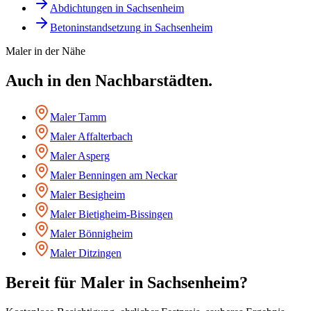
Abdichtungen
in
Sachsenheim
Betoninstandsetzung
in
Sachsenheim
Maler
in der Nähe
Auch in den Nachbarstädten.
Maler
Tamm
Maler
Affalterbach
Maler
Asperg
Maler
Benningen am Neckar
Maler
Besigheim
Maler
Bietigheim-Bissingen
Maler
Bönnigheim
Maler
Ditzingen
Bereit für
Maler
in
Sachsenheim
?