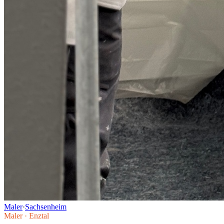
Maler
·
Sachsenheim
Maler
·
Enztal