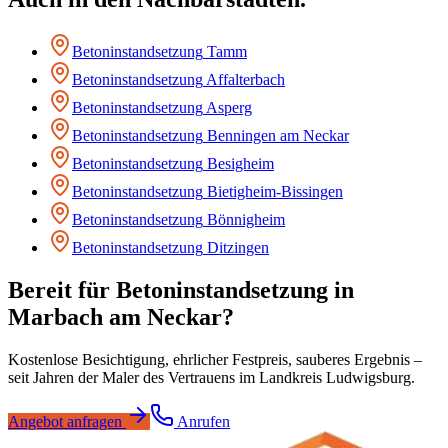
Betoninstandsetzung
Tamm
Betoninstandsetzung
Affalterbach
Betoninstandsetzung
Asperg
Betoninstandsetzung
Benningen am Neckar
Betoninstandsetzung
Besigheim
Betoninstandsetzung
Bietigheim-Bissingen
Betoninstandsetzung
Bönnigheim
Betoninstandsetzung
Ditzingen
Bereit für
Betoninstandsetzung
in
Marbach am Neckar
?
Kostenlose Besichtigung, ehrlicher Festpreis, sauberes Ergebnis –
seit Jahren der Maler des Vertrauens im Landkreis Ludwigsburg.
Angebot anfragen
Anrufen