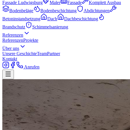
Fassade Ludwigsburg
Maler
Fassade
Komplett Ausbau
Bodenbeläge
Bodenbeschichtung
Abdichtungen
Betoninstandsetzung
Dach
Dachbeschichtung
Brandschutz
Schimmelsanierung
Referenzen
Referenzen
Projekte
Über uns
Unsere Geschichte
Team
Partner
Kontakt
Anrufen