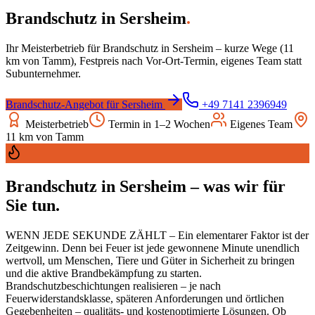
Brandschutz
in
Sersheim
.
Ihr Meisterbetrieb für
Brandschutz
in
Sersheim
– kurze Wege (
11
km von Tamm), Festpreis nach Vor-Ort-Termin, eigenes Team statt
Subunternehmer.
Brandschutz
-Angebot für
Sersheim
+49 7141 2396949
Meisterbetrieb
Termin in 1–2 Wochen
Eigenes Team
11
km von Tamm
Brandschutz
in
Sersheim
– was wir für
Sie tun.
WENN JEDE SEKUNDE ZÄHLT – Ein elementarer Faktor ist der
Zeitgewinn. Denn bei Feuer ist jede gewonnene Minute unendlich
wertvoll, um Menschen, Tiere und Güter in Sicherheit zu bringen
und die aktive Brandbekämpfung zu starten.
Brandschutzbeschichtungen realisieren – je nach
Feuerwiderstandsklasse, späteren Anforderungen und örtlichen
Gegebenheiten – qualitäts- und kostenoptimierte Lösungen. Ob