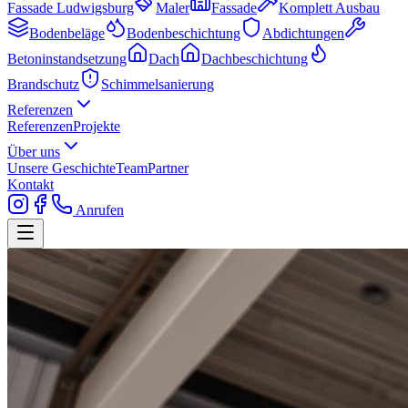
Fassade Ludwigsburg
Maler
Fassade
Komplett Ausbau
Bodenbeläge
Bodenbeschichtung
Abdichtungen
Betoninstandsetzung
Dach
Dachbeschichtung
Brandschutz
Schimmelsanierung
Referenzen
Referenzen
Projekte
Über uns
Unsere Geschichte
Team
Partner
Kontakt
Anrufen