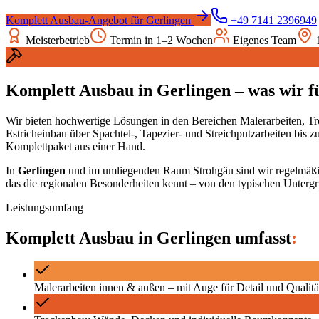
Komplett Ausbau
-Angebot für
Gerlingen
+49 7141 2396949
Meisterbetrieb
Termin in 1–2 Wochen
Eigenes Team
Komplett Ausbau
in
Gerlingen
– was wir fü
Wir bieten hochwertige Lösungen in den Bereichen Malerarbeiten, Tr
Estricheinbau über Spachtel-, Tapezier- und Streichputzarbeiten bis
Komplettpaket aus einer Hand.
In
Gerlingen
und im umliegenden Raum
Strohgäu
sind wir regelmäßi
das die regionalen Besonderheiten kennt – von den typischen Untergr
Leistungsumfang
Komplett Ausbau
in
Gerlingen
umfasst
:
Malerarbeiten innen & außen – mit Auge für Detail und Qualitä