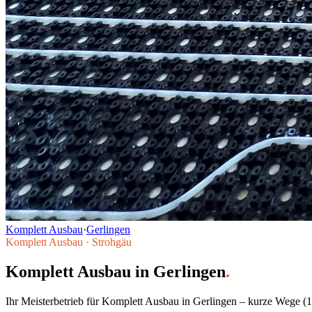
Komplett Ausbau
·
Gerlingen
Komplett Ausbau
·
Strohgäu
Komplett Ausbau
in
Gerlingen
.
Ihr Meisterbetrieb für
Komplett Ausbau
in
Gerlingen
– kurze Wege (
1