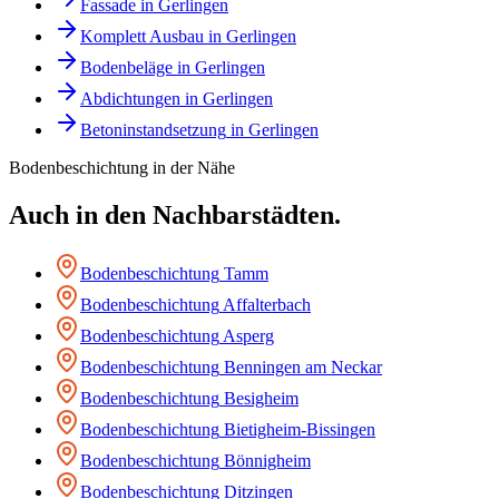
Fassade
in
Gerlingen
Komplett Ausbau
in
Gerlingen
Bodenbeläge
in
Gerlingen
Abdichtungen
in
Gerlingen
Betoninstandsetzung
in
Gerlingen
Bodenbeschichtung
in der Nähe
Auch in den Nachbarstädten.
Bodenbeschichtung
Tamm
Bodenbeschichtung
Affalterbach
Bodenbeschichtung
Asperg
Bodenbeschichtung
Benningen am Neckar
Bodenbeschichtung
Besigheim
Bodenbeschichtung
Bietigheim-Bissingen
Bodenbeschichtung
Bönnigheim
Bodenbeschichtung
Ditzingen