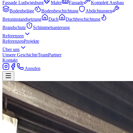
Fassade Ludwigsburg
Maler
Fassade
Komplett Ausbau
Bodenbeläge
Bodenbeschichtung
Abdichtungen
Betoninstandsetzung
Dach
Dachbeschichtung
Brandschutz
Schimmelsanierung
Referenzen
Referenzen
Projekte
Über uns
Unsere Geschichte
Team
Partner
Kontakt
Anrufen