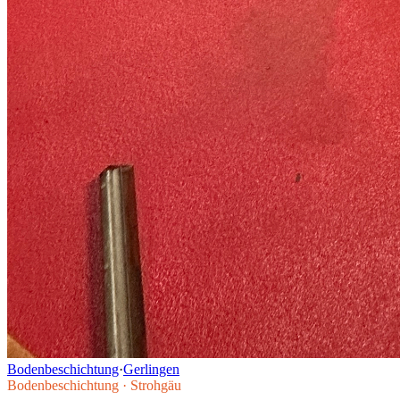
Bodenbeschichtung
·
Gerlingen
Bodenbeschichtung
·
Strohgäu