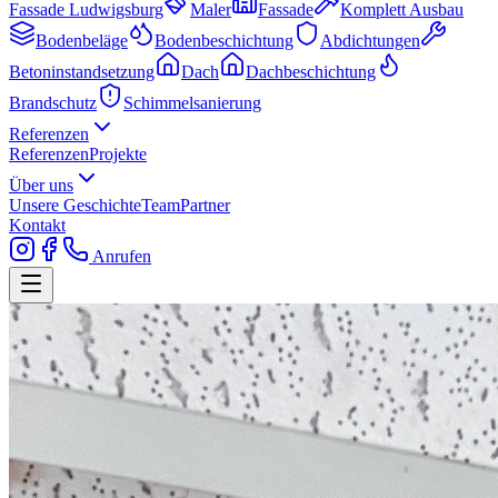
Fassade Ludwigsburg
Maler
Fassade
Komplett Ausbau
Bodenbeläge
Bodenbeschichtung
Abdichtungen
Betoninstandsetzung
Dach
Dachbeschichtung
Brandschutz
Schimmelsanierung
Referenzen
Referenzen
Projekte
Über uns
Unsere Geschichte
Team
Partner
Kontakt
Anrufen