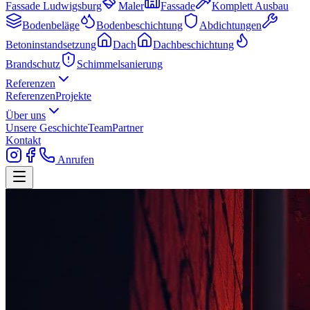
Fassade Ludwigsburg
Maler
Fassade
Komplett Ausbau
Bodenbeläge
Bodenbeschichtung
Abdichtungen
Betoninstandsetzung
Dach
Dachbeschichtung
Brandschutz
Schimmelsanierung
Referenzen
Referenzen
Projekte
Über uns
Unsere Geschichte
Team
Partner
Kontakt
Anrufen