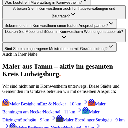
Was kostet ein Malerauftrag in Kornwestheim?
Arbeiten Sie in Kornwestheim auch für Hausverwaltungen und
Bauträger?
Bekomme ich in Kornwestheim einen festen Ansprechpartner?
Decken Sie Möbel und Böden in Kornwestheim-Wohnungen sauber ab?
Sind Sie ein eingetragener Meisterbetrieb mit Gewährleistung?
Auch in Ihrer Nähe
Maler aus Tamm – aktiv im gesamten
Kreis Ludwigsburg
.
Wir sind nicht nur in
Kornwestheim
unterwegs. Diese Städte und
Gemeinden im Umkreis betreuen wir mit demselben Anspruch:
Maler
Besigheim
Enz & Neckar
· 10 km
Maler
Benningen am Neckar
Neckartal
· 11 km
Maler
Ditzingen
Strohgäu
· 9 km
Maler
Eberdingen
Strohgäu
· 9 km
Maler
Freiberg am Neckar
Neckartal
· 9 km