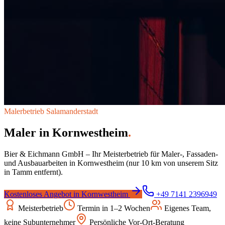
Malerbetrieb
Salamanderstadt
Maler in
Kornwestheim
.
Bier & Eichmann GmbH – Ihr Meisterbetrieb für Maler-, Fassaden-
und Ausbauarbeiten in
Kornwestheim
(nur 10 km von unserem Sitz
in Tamm entfernt)
.
Kostenloses Angebot in
Kornwestheim
+49 7141 2396949
Meisterbetrieb
Termin in 1–2 Wochen
Eigenes Team,
keine Subunternehmer
Persönliche Vor-Ort-Beratung