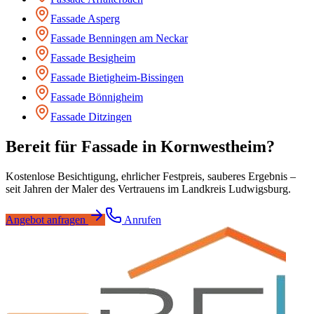
Fassade
Asperg
Fassade
Benningen am Neckar
Fassade
Besigheim
Fassade
Bietigheim-Bissingen
Fassade
Bönnigheim
Fassade
Ditzingen
Bereit für
Fassade
in
Kornwestheim
?
Kostenlose Besichtigung, ehrlicher Festpreis, sauberes Ergebnis –
seit Jahren der Maler des Vertrauens im Landkreis Ludwigsburg.
Angebot anfragen
Anrufen