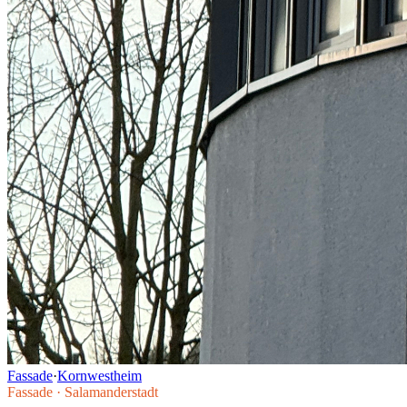
Fassade
·
Kornwestheim
Fassade
·
Salamanderstadt