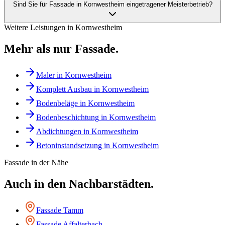
Sind Sie für Fassade in Kornwestheim eingetragener Meisterbetrieb?
Weitere Leistungen in
Kornwestheim
Mehr als nur
Fassade
.
Maler
in
Kornwestheim
Komplett Ausbau
in
Kornwestheim
Bodenbeläge
in
Kornwestheim
Bodenbeschichtung
in
Kornwestheim
Abdichtungen
in
Kornwestheim
Betoninstandsetzung
in
Kornwestheim
Fassade
in der Nähe
Auch in den Nachbarstädten.
Fassade
Tamm
Fassade
Affalterbach