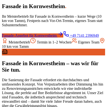
Fassade
in
Kornwestheim
.
Ihr Meisterbetrieb für
Fassade
in
Kornwestheim
– kurze Wege (
10
km von Tamm), Festpreis nach Vor-Ort-Termin, eigenes Team statt
Subunternehmer.
Fassade
-Angebot für
Kornwestheim
+49 7141 2396949
Meisterbetrieb
Termin in 1–2 Wochen
Eigenes Team
10
km von Tamm
Fassade
in
Kornwestheim
– was wir für
Sie tun.
Die Sanierung der Fassade erfordert ein durchdachtes und
umfassendes Konzept. Von Verputzarbeiten über Dämmung bis hin
zu Renovierungsanstrichen entwickeln wir eine individuelle
Lösung, die perfekt auf Ihre Bedürfnisse abgestimmt ist. Unser Ziel
sind Fassaden, die ästhetisch ansprechend und technisch
einwandfrei sind – damit Sie viele Jahre Freude daran haben, auch
über die Gewährleistungsfrist hinaus.