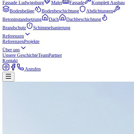
Fassade Ludwigsburg
Maler
Fassade
Komplett Ausbau
Bodenbeläge
Bodenbeschichtung
Abdichtungen
Betoninstandsetzung
Dach
Dachbeschichtung
Brandschutz
Schimmelsanierung
Referenzen
Referenzen
Projekte
Über uns
Unsere Geschichte
Team
Partner
Kontakt
Anrufen