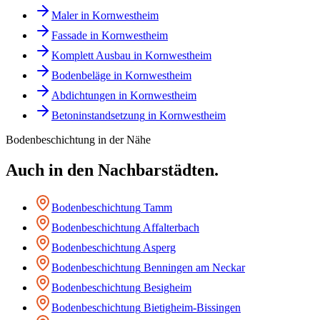
Maler
in
Kornwestheim
Fassade
in
Kornwestheim
Komplett Ausbau
in
Kornwestheim
Bodenbeläge
in
Kornwestheim
Abdichtungen
in
Kornwestheim
Betoninstandsetzung
in
Kornwestheim
Bodenbeschichtung
in der Nähe
Auch in den Nachbarstädten.
Bodenbeschichtung
Tamm
Bodenbeschichtung
Affalterbach
Bodenbeschichtung
Asperg
Bodenbeschichtung
Benningen am Neckar
Bodenbeschichtung
Besigheim
Bodenbeschichtung
Bietigheim-Bissingen