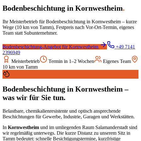
Bodenbeschichtung
in
Kornwestheim
.
Ihr Meisterbetrieb für
Bodenbeschichtung
in
Kornwestheim
– kurze
Wege (
10
km von Tamm), Festpreis nach Vor-Ort-Termin, eigenes
Team statt Subunternehmer.
Bodenbeschichtung
-Angebot für
Kornwestheim
+49 7141
2396949
Meisterbetrieb
Termin in 1–2 Wochen
Eigenes Team
10
km von Tamm
Bodenbeschichtung
in
Kornwestheim
–
was wir für Sie tun.
Belastbare, chemikalienresistente und optisch ansprechende
Beschichtungen für Gewerbe, Industrie, Garagen und Werkstätten.
In
Kornwestheim
und im umliegenden Raum
Salamanderstadt
sind
wir regelmäßig unterwegs. Die kurze Distanz zu unserem Sitz in
Tamm bedeutet: schnelle Besichtigungstermine, kurzfristige