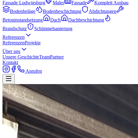
Fassade Ludwigsburg
Maler
Fassade
Komplett Ausbau
Bodenbeläge
Bodenbeschichtung
Abdichtungen
Betoninstandsetzung
Dach
Dachbeschichtung
Brandschutz
Schimmelsanierung
Referenzen
Referenzen
Projekte
Über uns
Unsere Geschichte
Team
Partner
Kontakt
Anrufen