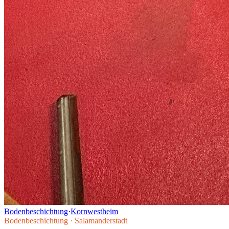
Bodenbeschichtung
·
Kornwestheim
Bodenbeschichtung
·
Salamanderstadt